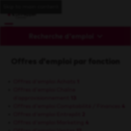
Skip to main content
Recherche d'emploi
Offres d'emploi par fonction
Offres d'emploi Achats
1
Offres d'emploi Chaîne
d’approvisionnement
13
Offres d'emploi Comptabilité / Finances
4
Offres d'emploi Entrepôt
2
Offres d'emploi Marketing
4
Offres d'emploi Ventes
12