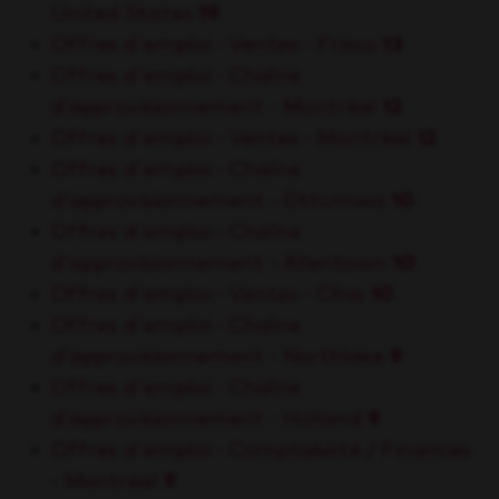
United States
19
Offres d'emploi - Ventes - Frisco
13
Offres d'emploi - Chaîne
d’approvisionnement - Montréal
12
Offres d'emploi - Ventes - Montréal
12
Offres d'emploi - Chaîne
d’approvisionnement - Ottumwa
10
Offres d'emploi - Chaîne
d’approvisionnement - Allentown
10
Offres d'emploi - Ventes - Ohio
10
Offres d'emploi - Chaîne
d’approvisionnement - Northlake
9
Offres d'emploi - Chaîne
d’approvisionnement - Holland
9
Offres d'emploi - Comptabilité / Finances
- Montréal
9