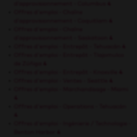
d’approvisionnement - Columbus
4
Offres d'emploi - Chaîne
d’approvisionnement - Coquitlam
4
Offres d'emploi - Chaîne
d’approvisionnement - Saskatoon
4
Offres d'emploi - Entrepôt - Tehuacán
4
Offres d'emploi - Entrepôt - Tlajomulco
de Zúñiga
4
Offres d'emploi - Entrepôt - Knoxville
4
Offres d'emploi - Ventes - Seattle
4
Offres d'emploi - Marchandisage - Miami
4
Offres d'emploi - Operations - Tehuacán
4
Offres d'emploi - Ingénierie / Technologie -
Benton Harbor
4