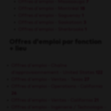
Offres d'emploi - Mississauga
7
Offres d'emploi - Montréal
18
Offres d'emploi - Saguenay
1
Offres d'emploi - Saskatoon
3
Offres d'emploi - Sherbrooke
1
Offres d'emploi par fonction
+ lieu
Offres d'emploi - Chaîne
d’approvisionnement - United States
122
Offres d'emploi - Ventes - Texas
27
Offres d'emploi - Operations - California
26
Offres d'emploi - Ventes - California
21
Offres d'emploi - Ingénierie / Technologie -