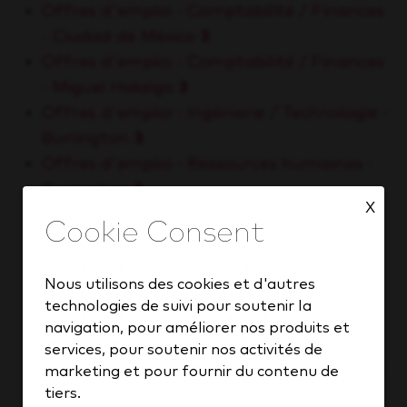
Offres d'emploi - Comptabilité / Finances
- Ciudad de México
3
Offres d'emploi - Comptabilité / Finances
- Miguel Hidalgo
3
Offres d'emploi - Ingénierie / Technologie -
Burlington
3
Offres d'emploi - Ressources humaines -
Burlington
3
X
Offres d'emploi - Commercialisation -
Frisco
3
Offres d'emploi - Commercialisation -
Nous utilisons des cookies et d'autres
Mississauga
3
technologies de suivi pour soutenir la
Offres d'emploi - Recherche et
navigation, pour améliorer nos produits et
développement - Frisco
3
services, pour soutenir nos activités de
Offres d'emploi - Marketing - Mississauga
marketing et pour fournir du contenu de
3
tiers.