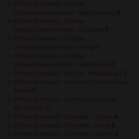
Offres d'emploi - Chaîne
d’approvisionnement - Spartanburg
8
Offres d'emploi - Chaîne
d’approvisionnement - Knoxville
7
Offres d'emploi - Chaîne
d’approvisionnement - Irving
7
Offres d'emploi - Chaîne
d’approvisionnement - Williamson
7
Offres d'emploi - Ventes - Mississauga
7
Offres d'emploi - Ingénierie / Technologie -
Frisco
7
Offres d'emploi - Commercialisation -
Burlington
7
Offres d'emploi - Entrepôt - Toluca
6
Offres d'emploi - Entrepôt - Irving
6
Offres d'emploi - Entrepôt - Jalisco
6