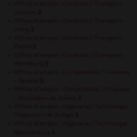
Offres d'emploi - Conduite / Transport -
Jackson
2
Offres d'emploi - Conduite / Transport -
Irving
2
Offres d'emploi - Conduite / Transport -
Peoria
2
Offres d'emploi - Conduite / Transport -
Harrisburg
2
Offres d'emploi - Comptabilité / Finances
- Tijuana
2
Offres d'emploi - Comptabilité / Finances
- Naucalpan de Juárez
2
Offres d'emploi - Ingénierie / Technologie -
Tlajomulco de Zúñiga
2
Offres d'emploi - Ingénierie / Technologie -
Spartanburg
2