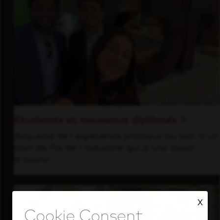
Étudiants et nouveaux diplômés
Acquérez de l'expérience pratique au sein d'un
chef de file de l'industrie qui a une vision
d'avenir.
X