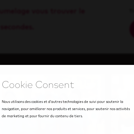
 jumelage vous trouver le
T
 secondes.
Nous utilisons des cookies et d'autres technologies de suivi pour soutenir la
navigation, pour améliorer nos produits et services, pour soutenir nos activités
de marketing et pour fournir du contenu de tiers.