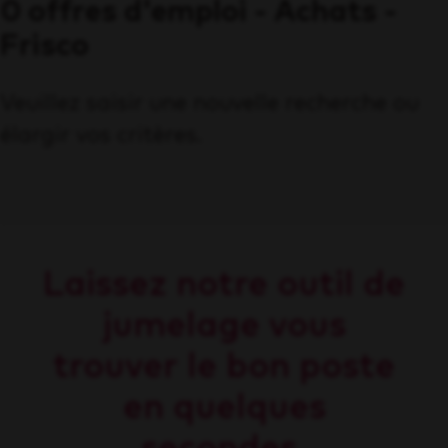
0 offres d'emploi - Achats -
Frisco
Veuillez saisir une nouvelle recherche ou
élargir vos critères.
Laissez notre outil de
jumelage vous
trouver le bon poste
en quelques