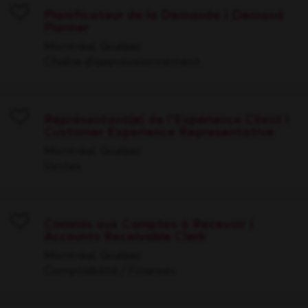
Planificateur de la Demande | Demand
Planner
Save
Montréal, Québec
Chaîne d’approvisionnement
Représentant(e) de l'Expérience Client |
Customer Experience Representative
Save
Montréal, Québec
Ventes
Commis aux Comptes à Recevoir |
Accounts Receivable Clerk
Save
Montréal, Québec
Comptabilité / Finances