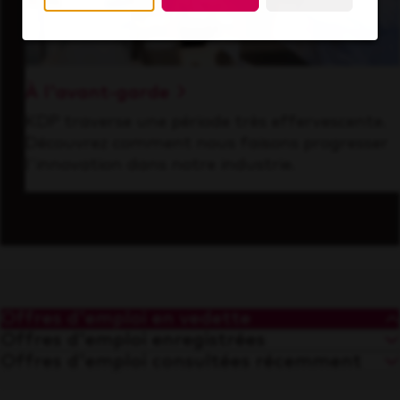
À l'avant-garde
KDP traverse une période très effervescente.
Découvrez comment nous faisons progresser
l'innovation dans notre industrie.
Offres d'emploi en vedette
Offres d'emploi enregistrées
Offres d'emploi consultées récemment