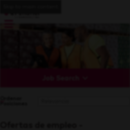
Skip to main content
Job Search
Ordenar
Posiciones
Ofertas de empleo -