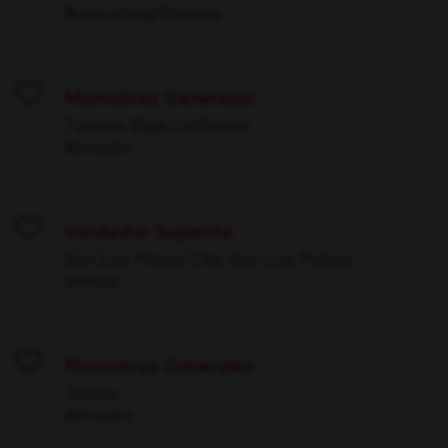
Accounting/Finance
Maniobras Generales
Save
Tijuana, Baja California
Almacén
Vendedor Suplente
Save
San Luis Potosí City, San Luis Potosí
Ventas
Maniobras Generales
Save
Jalisco
Almacén