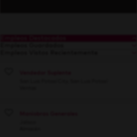
Empleos Destacados
Empleos Guardados
Empleos Vistos Recientemente
Vendedor Suplente
Save
San Luis Potosí City, San Luis Potosí
Ventas
Maniobras Generales
Save
Jalisco
Almacén