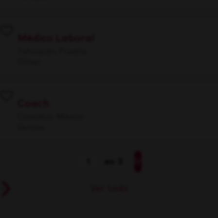
Médico Laboral
Tehuacán, Puebla
Other
Coach
Coacalco, México
Ventas
Ir
en 3
Ver todo