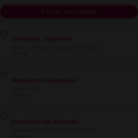
Filtrar resultados
Vendedor Suplente
San Luis Potosí City, San Luis Potosí
Ventas
Maniobras Generales
Jalisco, MX
Almacén
Ayudante de Reparto
Toluca de Lerdo, Estado de México
Almacén