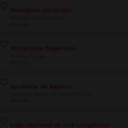
Maniobras Generales
Mexicali, Baja California
Almacén
Warehouse Supervisor
Puebla, Puebla
Almacén
Ayudante de Reparto
Ciudad de México, Ciudad de México
Almacén
Líder Nacional de Hub's Logísticos