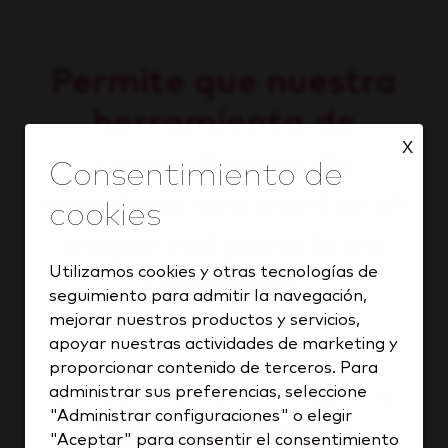
Permite que nuestra
herramienta de
X
coincidencia de
empleos encuentre el
mejor rol para ti en
Utilizamos cookies y otras tecnologías de
segundos.
seguimiento para admitir la navegación,
mejorar nuestros productos y servicios,
apoyar nuestras actividades de marketing y
proporcionar contenido de terceros. Para
administrar sus preferencias, seleccione
Encuentra tu coincidencia
"Administrar configuraciones" o elegir
"Aceptar" para consentir el consentimiento