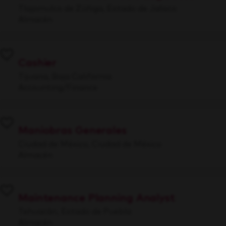
Tlajomulco de Zúñiga, Estado de Jalisco
Almacén
Cashier
Tijuana, Baja California
Accounting/Finance
Maniobras Generales
Ciudad de México, Ciudad de México
Almacén
Maintenance Planning Analyst
Tehuacán, Estado de Puebla
Almacén