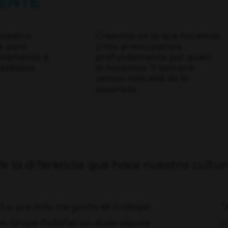
nuestro
Creemos en lo que hacemos
s para
y nos preocupamos
tivamente a
profundamente por quién
 bebidas.
lo hacemos. Y siempre
vamos más allá de lo
esperado.
e la diferencia que hace nuestra cultu
"Lo que más me gusta de trabajar
"
en Grupo Peñafiel sin duda alguna
c