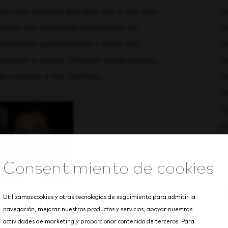
son sus valores porque día a día veo
d
como los tenemos presentes en
c
nuestras operaciones y ellos nos
r
ayudan a poder brindar experiencias
n
de calidad a los clientes."
d
d
o
d
G
i
Alfredo Valdivia Covarrubias
Utilizamos cookies y otras tecnologías de seguimiento para admitir la
epartidor, Guadalajara
navegación, mejorar nuestros productos y servicios, apoyar nuestras
actividades de marketing y proporcionar contenido de terceros. Para