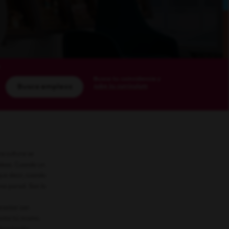
Busca tu coincidencia y
sube tu currículum
Busca empleos
ra cultura se
 ideas. Cuando un
que decir, cuando
una pared. Son lo
nectar con
mente tú mismo.