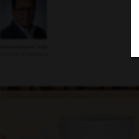
Manuel Esquivel Trejo
Gerente Sr. de Manufactura