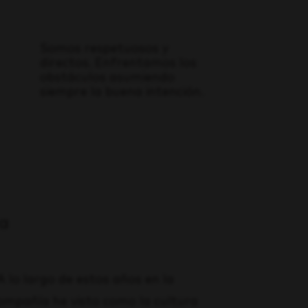
Somos respetuosos y
directos. Enfrentamos los
obstáculos asumiendo
siempre la buena intención.
ra
A lo largo de estos años en la
ompañía he visto como la cultura