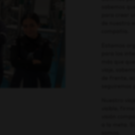
sabemos que 
para crear u
de nuestro e
compañía.
Estamos org
para los int
más que que
viaje, sabem
de frente, a
seguiremos 
Nuestro viaj
visible, fir
visión compar
a la meta. Sí
somos.