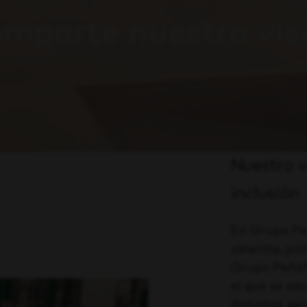
mparte nuestra vis
Nuestro vi
inclusión
En Grupo Peñ
valentía, ju
Grupo Peñafi
el que se es
distintas pe