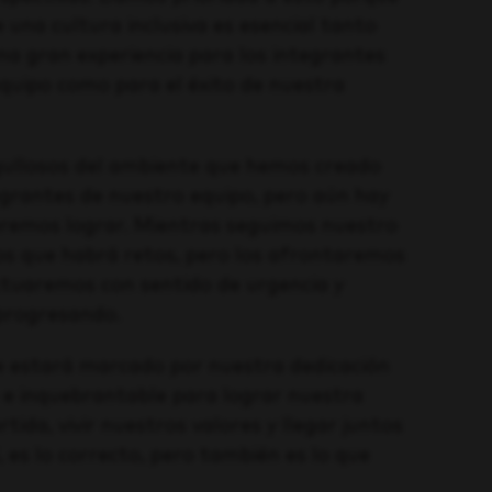
una cultura inclusiva es esencial tanto
na gran experiencia para los integrantes
quipo como para el éxito de nuestra
ullosos del ambiente que hemos creado
egrantes de nuestro equipo, pero aún hay
remos lograr. Mientras seguimos nuestro
os que habrá retos, pero los afrontaremos
ctuaremos con sentido de urgencia y
progresando.
e estará marcado por nuestra dedicación
me e inquebrantable para lograr nuestra
tida, vivir nuestros valores y llegar juntos
, es lo correcto, pero también es lo que