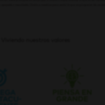
ra ver estos principios en acción por ti mismo y experimentar lo que es ser ver
, apoyado y escuchado. Únete a nosotros para sentir lo que es prosperar de verda
Viviendo nuestros valores