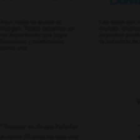
Aquí nadie se queda al
Las ideas son 
margen. Todos tenemos un
mundo. Vivimo
rol importante que jugar.
impactar posi
Ganamos y celebramos
la industria de
como uno.
V
"Trabajar en Grupo Peñafiel
durante 20 años ha sido una