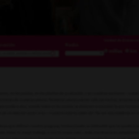
Unidad de Distancia
icación
Radio
millas
km
iones, en los pasillos, en las plantas de producción, y en nuestros camiones – nuest
a través de nuestros valores. Nuestros valores cobran vida con hechos, acciones e
o ayuda a otro, cuando todos en la reunión se detienen a escuchar lo que tienes 
sa de verdad por quién eres – nuestros valores están ahí. No son solo palabras en 
lores que definen nuestro progreso, hemos creado un ambiente que te ayuda a co
os, hacer tu mejor trabajo, y vivir tu mejor vida – todo mientras eres completa