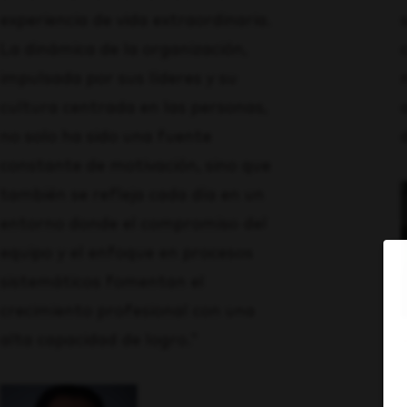
experiencia de vida extraordinaria.
La dinámica de la organización,
impulsada por sus líderes y su
cultura centrada en las personas,
no solo ha sido una fuente
constante de motivación, sino que
también se refleja cada día en un
entorno donde el compromiso del
equipo y el enfoque en procesos
sistemáticos fomentan el
crecimiento profesional con una
alta capacidad de logro."
R