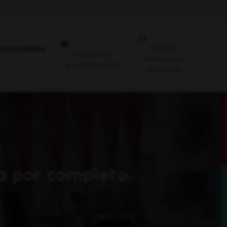
Recibe
niversidades
Posiciones
Alertas de
guardadas
(0)
Vacantes
a por completo.