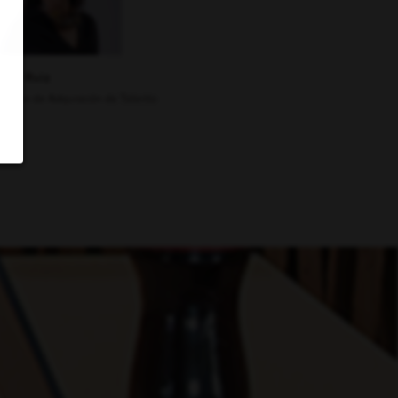
indy Ruiz
rente de Adquisición de Talento