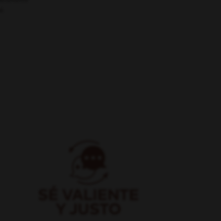
daderamente
d.