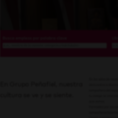
Busca empleos por palabra clave
Ub
En las salas de reun
En Grupo Peñafiel, nuestra
demuestra a diario 
compañero del equip
cultura se ve y se siente.
tu colega se intere
que somos.
Formados por los va
compañeros talentos