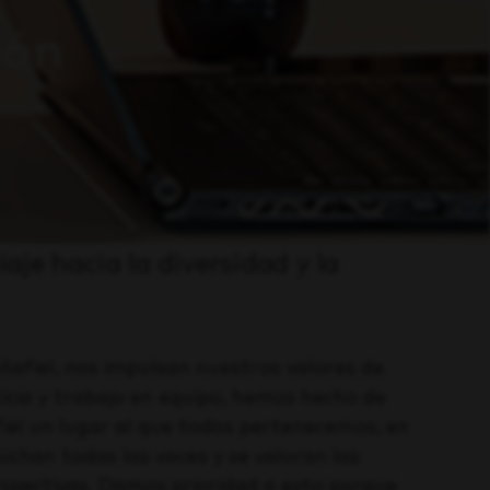
ión
aje hacia la diversidad y la
afiel, nos impulsan nuestros valores de
sticia y trabajo en equipo, hemos hecho de
el un lugar al que todos pertenecemos, en
cuchan todas las voces y se valoran las
rspectivas. Damos prioridad a esto porque