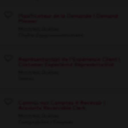
Planificateur de la Demande | Demand
Planner
Save
Montréal, Québec
Chaîne d’approvisionnement
Représentant(e) de l'Expérience Client |
Customer Experience Representative
Save
Montréal, Québec
Ventes
Commis aux Comptes à Recevoir |
Accounts Receivable Clerk
Save
Montréal, Québec
Comptabilité / Finances