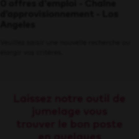
0 offres d'emploi - Chaîne
d’approvisionnement - Los
Angeles
Veuillez saisir une nouvelle recherche ou
élargir vos critères.
Laissez notre outil de
jumelage vous
trouver le bon poste
en quelques