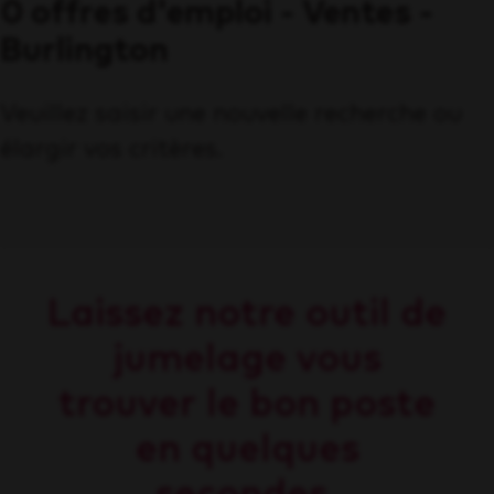
0 offres d'emploi - Ventes -
Burlington
Veuillez saisir une nouvelle recherche ou
élargir vos critères.
Laissez notre outil de
jumelage vous
trouver le bon poste
en quelques