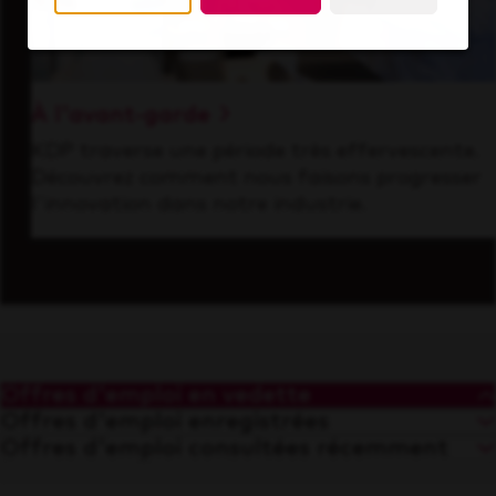
À l'avant-garde
KDP traverse une période très effervescente.
Découvrez comment nous faisons progresser
l'innovation dans notre industrie.
Offres d'emploi en vedette
Offres d'emploi enregistrées
Offres d'emploi consultées récemment