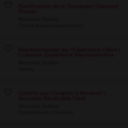
Planificateur de la Demande | Demand
Planner
Save
Montréal, Québec
Chaîne d’approvisionnement
Représentant(e) de l'Expérience Client |
Customer Experience Representative
Save
Montréal, Québec
Ventes
Commis aux Comptes à Recevoir |
Accounts Receivable Clerk
Save
Montréal, Québec
Comptabilité / Finances