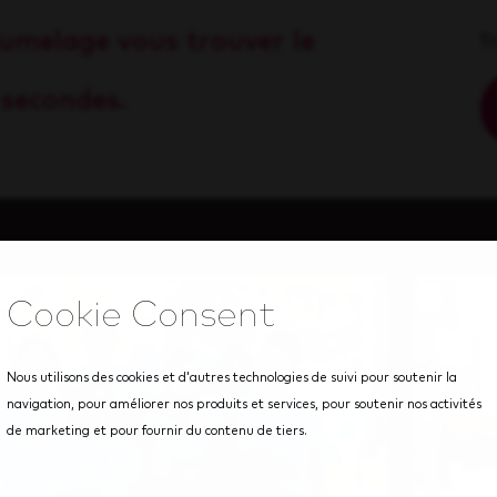
 jumelage vous trouver le
T
 secondes.
Nous utilisons des cookies et d'autres technologies de suivi pour soutenir la
navigation, pour améliorer nos produits et services, pour soutenir nos activités
de marketing et pour fournir du contenu de tiers.