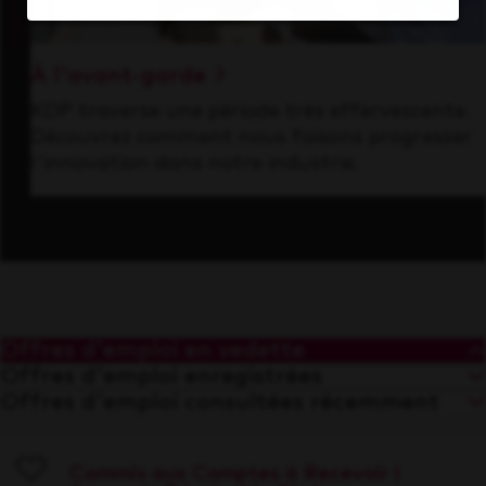
À l'avant-garde
KDP traverse une période très effervescente.
Découvrez comment nous faisons progresser
l'innovation dans notre industrie.
Offres d'emploi en vedette
Offres d'emploi enregistrées
Offres d'emploi consultées récemment
Commis aux Comptes à Recevoir |