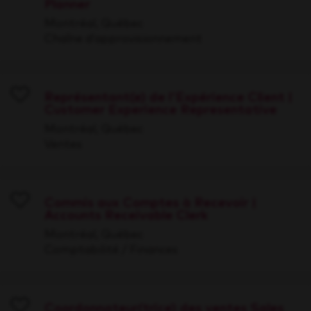
Planner
Save
Montréal, Québec
Chaîne d’approvisionnement
Représentant(e) de l'Expérience Client |
Customer Experience Representative
Save
Montréal, Québec
Ventes
Commis aux Comptes à Recevoir |
Accounts Receivable Clerk
Save
Montréal, Québec
Comptabilité / Finances
Coordonnateur(trice) des ventes Sales