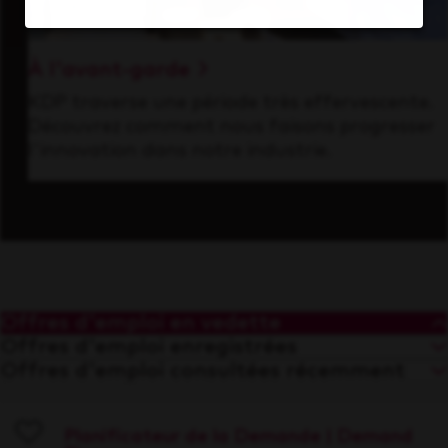
À l'avant-garde
KDP traverse une période très effervescente.
Découvrez comment nous faisons progresser
l'innovation dans notre industrie.
Offres d'emploi en vedette
Offres d'emploi enregistrées
Offres d'emploi consultées récemment
Planificateur de la Demande | Demand