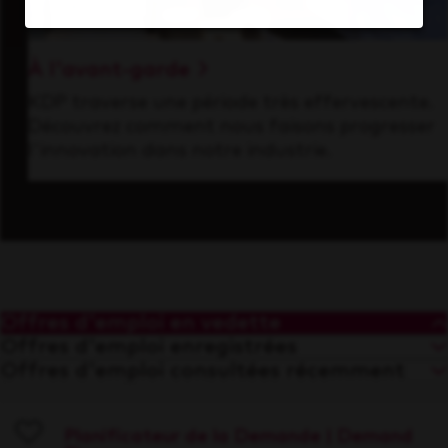
À l'avant-garde
KDP traverse une période très effervescente.
Découvrez comment nous faisons progresser
l'innovation dans notre industrie.
Offres d'emploi en vedette
Offres d'emploi enregistrées
Offres d'emploi consultées récemment
Planificateur de la Demande | Demand