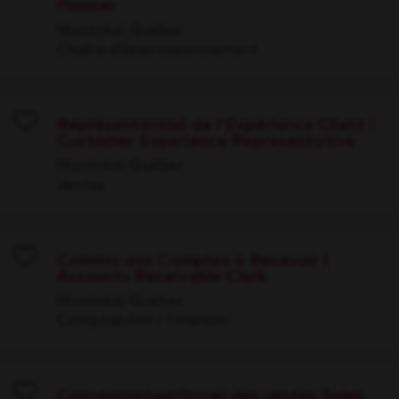
Planner
Save
Montréal, Québec
Chaîne d’approvisionnement
Représentant(e) de l'Expérience Client |
Customer Experience Representative
Save
Montréal, Québec
Ventes
Commis aux Comptes à Recevoir |
Accounts Receivable Clerk
Save
Montréal, Québec
Comptabilité / Finances
Coordonnateur(trice) des ventes Sales