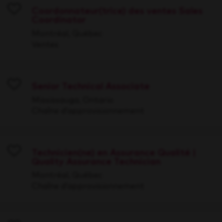
Coordonnateur(trice) des ventes Sales
Coordinator
Save
Montréal, Québec
Ventes
Senior Technical Associate
Save
Mississauga, Ontario
Chaîne d’approvisionnement
Technicien(ne) en Assurance Qualité |
Quality Assurance Technician
Save
Montréal, Québec
Chaîne d’approvisionnement