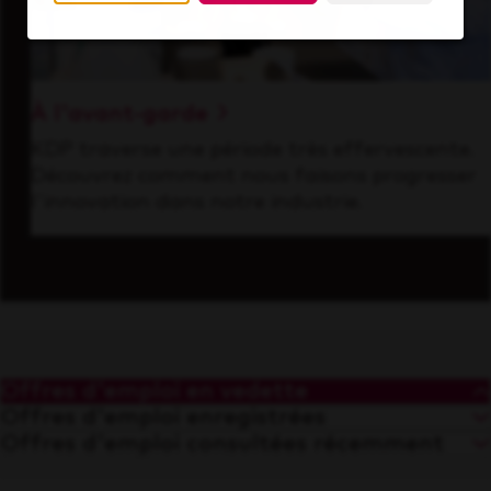
À l'avant-garde
KDP traverse une période très effervescente.
Découvrez comment nous faisons progresser
l'innovation dans notre industrie.
Offres d'emploi en vedette
Offres d'emploi enregistrées
Offres d'emploi consultées récemment