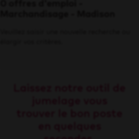
0 offres d'emploi -
Marchandisage - Madison
Veuillez saisir une nouvelle recherche ou
élargir vos critères.
Laissez notre outil de
jumelage vous
trouver le bon poste
en quelques