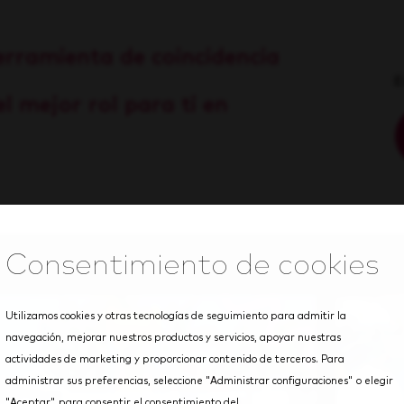
erramienta de coincidencia
E
l mejor rol para ti en
Utilizamos cookies y otras tecnologías de seguimiento para admitir la
navegación, mejorar nuestros productos y servicios, apoyar nuestras
actividades de marketing y proporcionar contenido de terceros. Para
administrar sus preferencias, seleccione "Administrar configuraciones" o elegir
"Aceptar" para consentir el consentimiento del