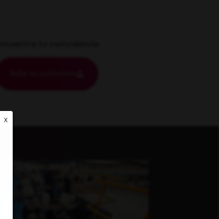
ncuentra tu coincidencia
Sube tu currículum
X