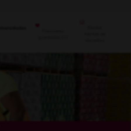
Recibe
niversidades
Posiciones
Alertas de
guardadas
(0)
Vacantes