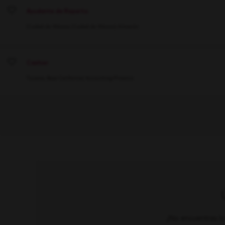
Ayudante de Reparto
Save
Ciudad de México, Ciudad de México
Almacén
Cashier
Save
Tijuana, Baja California
Accounting/Finance
¿No encuentras lo