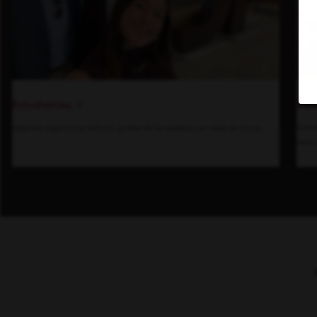
Den
Estudiantes
Descu
Adquiere experiencia real con un líder de la industria con visión de futuro.
hacia