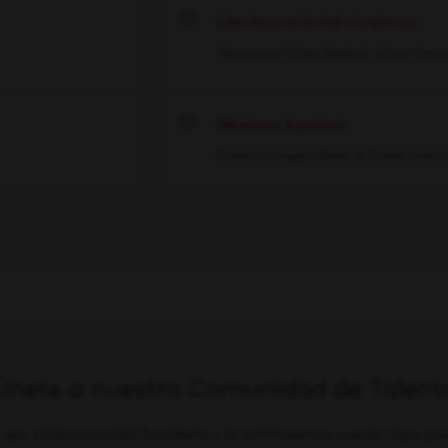
Líder Nacional de Hub's Logísticos
Save
Tlajomulco de Zúñiga, Estado de Jalisco
Almacé
Warehouse Supervisor
Save
Puebla de Zaragoza, Estado de Puebla
Almacé
Únete a nuestra Comunidad de Talent
 que estás buscando? Suscríbete y te notificaremos cuando haya posi