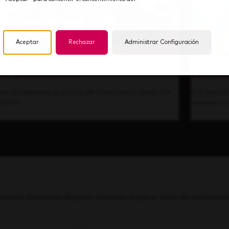
Aceptar
Rechazar
Administrar Configuración
tro de nuestra cultura
Visión hac
bre cómo apoyamos a un equipo de alto rendimiento que siempre mira
Es un momento 
 delante.
impulsamos la i
Empleos Destacados
Empleos Guardados
Empleos Vistos Recientement