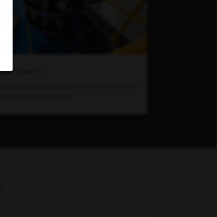
ia el futuro
emocionante para estar en Grupo Peñafiel. Descubre cómo
nnovación en nuestra industria.
e