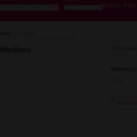
millas
km
iones
Filtrar re
 Madison
Refinar por
Restablecer