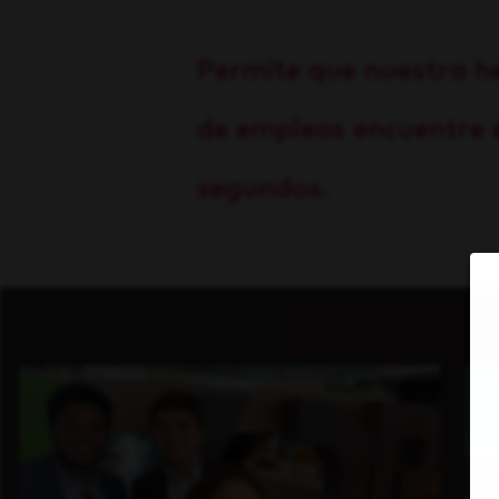
Permite que nuestra h
de empleos encuentre e
segundos.