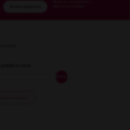
Busca tu coincidencia y
sube tu currículum
Busca empleos
sultados
 palabra clave
Añadir
 todos los filtros