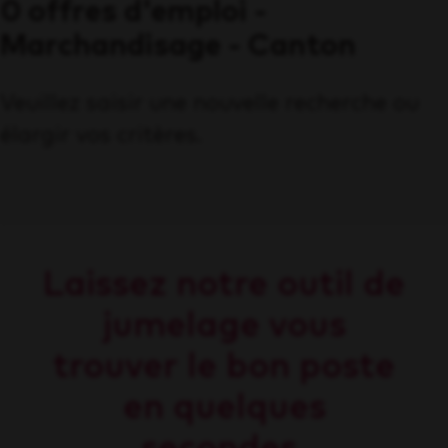
0 offres d'emploi -
Marchandisage - Canton
Veuillez saisir une nouvelle recherche ou
élargir vos critères.
Laissez notre outil de
jumelage vous
trouver le bon poste
en quelques