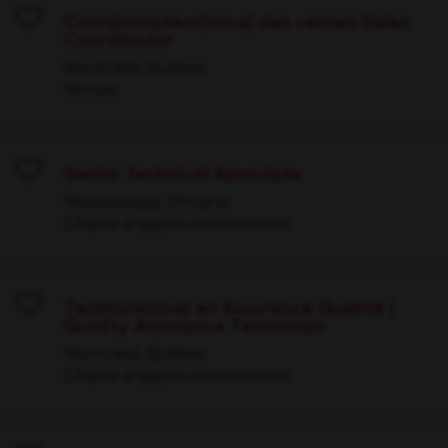
Coordonnateur(trice) des ventes Sales
Coordinator
Save
Montréal, Québec
Ventes
Senior Technical Associate
Save
Mississauga, Ontario
Chaîne d’approvisionnement
Technicien(ne) en Assurance Qualité |
Quality Assurance Technician
Save
Montréal, Québec
Chaîne d’approvisionnement