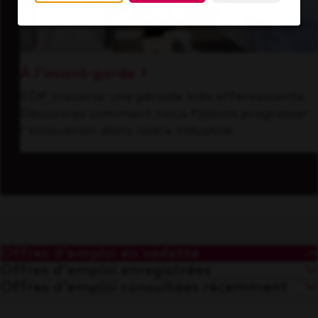
À l'avant-garde
KDP traverse une période très effervescente.
Découvrez comment nous faisons progresser
l'innovation dans notre industrie.
Offres d'emploi en vedette
Offres d'emploi enregistrées
Offres d'emploi consultées récemment