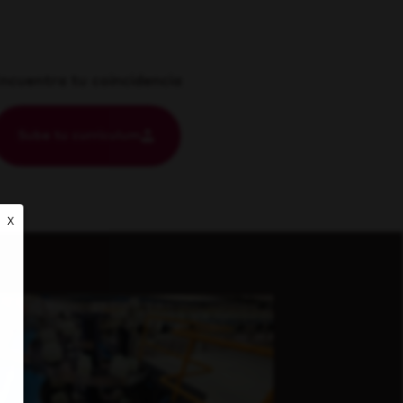
ncuentra tu coincidencia
Sube tu currículum
X