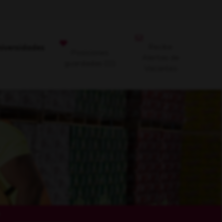
Recibe
niversidades
Posiciones
Alertas de
guardadas
(0)
Vacantes