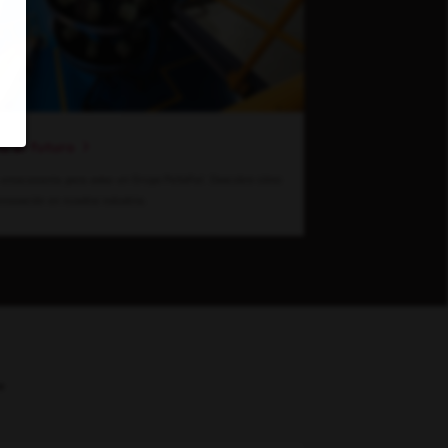
ia el futuro
emocionante para estar en Grupo Peñafiel. Descubre cómo
nnovación en nuestra industria.
e