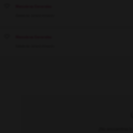
Maniobras Generales
Save
Estado de Jalisco
Almacén
Maniobras Generales
Save
Estado de Jalisco
Almacén
¿No encuentras lo