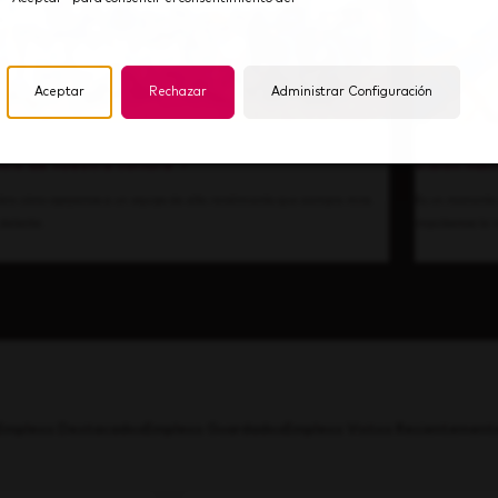
Aceptar
Rechazar
Administrar Configuración
tro de nuestra cultura
Visión hac
bre cómo apoyamos a un equipo de alto rendimiento que siempre mira
Es un momento 
 delante.
impulsamos la i
Empleos Destacados
Empleos Guardados
Empleos Vistos Recientement