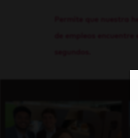
Permite que nuestra h
de empleos encuentre e
segundos.