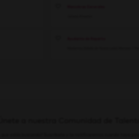
Maniobras Generales
Save
Jalisco
Almacén
Ayudante de Reparto
Save
Monterrey, Estado de Nuevo León
Manejar / Tra
Únete a nuestra Comunidad de Talent
 que estás buscando? Suscríbete y te notificaremos cuando haya posi