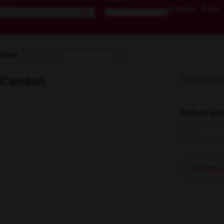
millas
km
iones
Filtrar re
- Canton
Refinar por
Restablecer