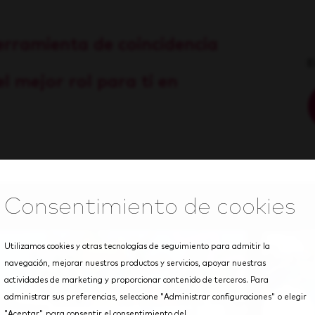
erramienta de coincidencia
E
l mejor rol para ti en
Utilizamos cookies y otras tecnologías de seguimiento para admitir la
navegación, mejorar nuestros productos y servicios, apoyar nuestras
actividades de marketing y proporcionar contenido de terceros. Para
administrar sus preferencias, seleccione "Administrar configuraciones" o elegir
"Aceptar" para consentir el consentimiento del