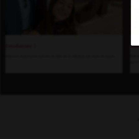
Den
Estudiantes
Descu
Adquiere experiencia real con un líder de la industria con visión de futuro.
hacia