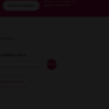
Busca tu coincidencia y
sube tu currículum
Busca empleos
sultados
 palabra clave
Añadir
 todos los filtros