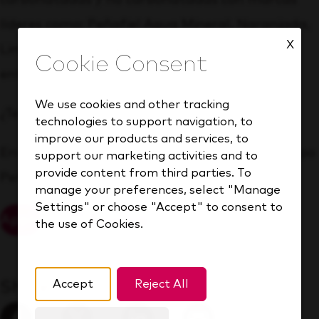
líderes como: Peñafiel Agua Mineral, Naranjada,
X
Limonada, Peñafiel Sabores, Clamato, Squirt
entre otras
We use cookies and other tracking
¿Te gustaría ser parte de este gran equipo?
technologies to support navigation, to
improve our products and services, to
Envía tu CV actualizado y forma parte de Grupo
support our marketing activities and to
provide content from third parties. To
Peñafiel.
manage your preferences, select "Manage
Settings" or choose "Accept" to consent to
Apply
Save Job
the use of Cookies.
Share this job
Accept
Reject All