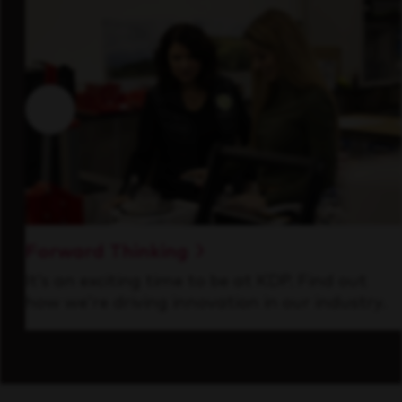
Forward Thinking
It’s an exciting time to be at KDP. Find out
how we’re driving innovation in our industry.