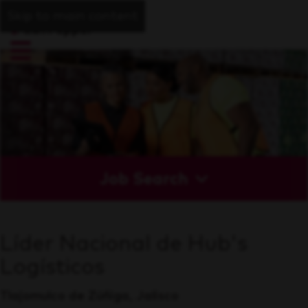
Skip to main content
Job Search
Líder Nacional de Hub's
Logísticos
Tlajomulco de Zúñiga, Jalisco