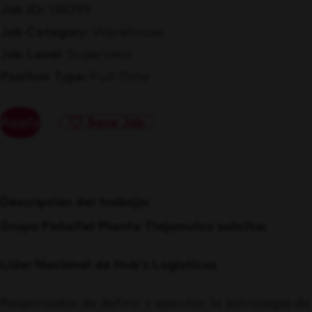
Job ID
138299
Job Category
Warehouse
Job Level
Supervisor
Position Type
Full-Time
Apply
Save Job
Descripción del trabajo:
Grupo Peñafiel Planta Tlajomulco solicita:
Líder Nacional de Hub's Logísticos
Responsable de definir y ejecutar la estrategia de