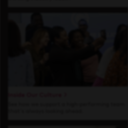
Inside Our Culture
See how we support a high-performing team
that's always looking ahead.