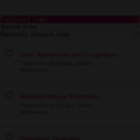
Featured Jobs
Saved Jobs
Recently Viewed Jobs
Líder Nacional de Hub's Logísticos
Save
Tlajomulco de Zúñiga, Jalisco
Warehouse
Operador Bloque Paletizado
Save
Tlajomulco de Zúñiga, Jalisco
Warehouse
Maniobras Generales