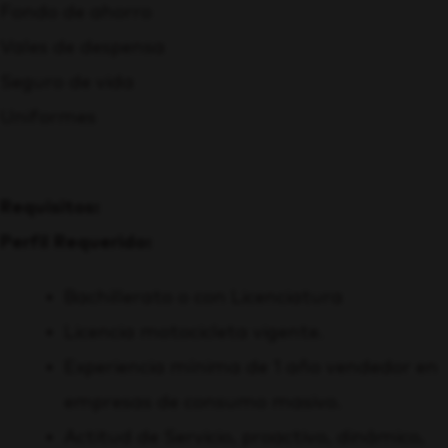
Fondo de ahorro
Vales de despensa
Seguro de vida
Uniformes
Requisitos:
Perfil Requerido:
Bachillerato o con Licenciatura
Licencia motocicleta vigente.
Experiencia mínima de 1 año vendedor en
empresas de consumo masivo.
Actitud de Servicio, proactivo, dinámico,