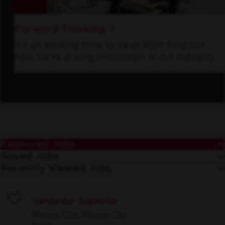
Forward Thinking
It’s an exciting time to be at KDP. Find out
how we’re driving innovation in our industry.
Featured Jobs
Saved Jobs
Recently Viewed Jobs
Vendedor Suplente
Save
Mexico City, Mexico City