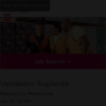
Skip to main content
Job Search
Vendedor Suplente
Mexico City, Mexico City
Job ID
130189