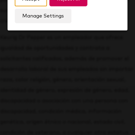
sus marcas, asociaciones, innovaciones y
Manage Settings
crecimiento. ¿Te unirás a nosotros?
Keurig Dr Pepper es un empleador que ofrece
igualdad de oportunidades y contrata a
solicitantes calificados, además de promover el
desarrollo laboral de sus empleados sin importar
raza, color religión, género, orientación sexual,
identidad de género, expresión de género, edad,
discapacidad o asociación con una persona con
discapacidad, condición médica, información
genética, origen étnico o nacional, estado civil,
condición de veterano, o cualquier otro estatus