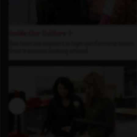
Inside Our Culture
See how we support a high-performing team
that's always looking ahead.