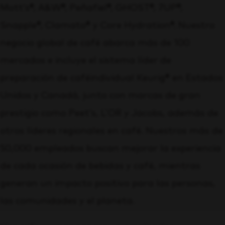
Mott’s®, A&W®, Peñafiel®, GHOST®, 7UP®,
Snapple®, Clamato® y Core Hydration®. Nuestro
negocio global de café abarca más de 100
mercados e incluye el sistema líder de
preparación de café
individual Keurig® en Estados
Unidos y Canadá, junto con marcas de gran
prestigio como Peet’s, L’OR y Jacobs, además de
otros líderes regionales en café. Nuestros más de
50,000 empleados buscan mejorar la experiencia
de cada ocasión de bebidas y café, mientras
generan un impacto positivo para las personas,
las comunidades y el planeta.