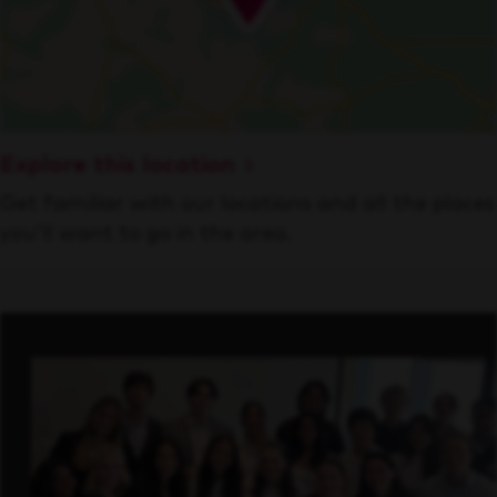
Explore this location
Get familiar with our locations and all the places
you’ll want to go in the area.