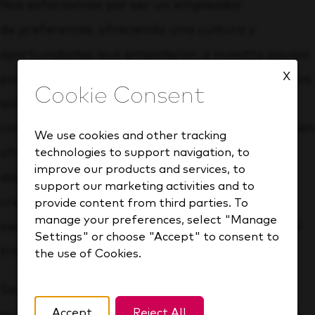
Nos esforzamos por ser un empleador
de
preferencia
, ofreciendo una cultura y
oportunidades que empoderan a nuestro equipo
X
para crecer y desarrollarse. Brindamos beneficios
sólidos para apoyar su salud y bienestar, así
como su bienestar personal y financiero. También
We use cookies and other tracking
ofrecemos programas para empleados
technologies to support navigation, to
improve our products and services, to
diseñados para impulsar su desarrollo y
support our marketing activities and to
crecimiento profesional, asegurando que se
provide content from third parties. To
manage your preferences, select "Manage
sientan valorados, inspirados y apreciados en el
Settings" or choose "Accept" to consent to
trabajo.
the use of Cookies.
Sea cual sea tu área de experiencia, en KDP
Accept
Reject All
puedes formar parte de un equipo orgulloso de