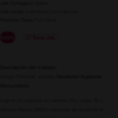
Job Category
Sales
Job Level
Individual Contributor
Position Type
Full-Time
Apply
Save Job
Descripción del trabajo:
Grupo Peñafiel solicita
Vendedor Suplente
Motocicleta
Lograr su objetivo en ventas (lts, cajas, $) y
Ventas Netas (NSV) mensual de acuerdo la