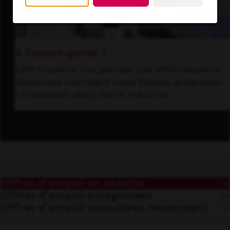
À l'avant-garde
KDP traverse une période très effervescente.
Découvrez comment nous faisons progresser
l'innovation dans notre industrie.
Offres d'emploi en vedette
Offres d'emploi enregistrées
Offres d'emploi consultées récemment