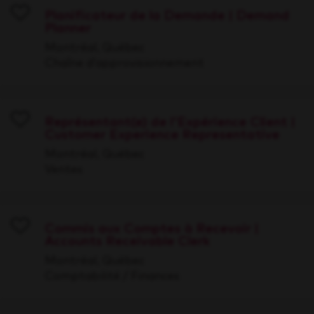
Planificateur de la Demande | Demand
Planner
Save
Montréal, Québec
Chaîne d’approvisionnement
Représentant(e) de l'Expérience Client |
Customer Experience Representative
Save
Montréal, Québec
Ventes
Commis aux Comptes à Recevoir |
Accounts Receivable Clerk
Save
Montréal, Québec
Comptabilité / Finances