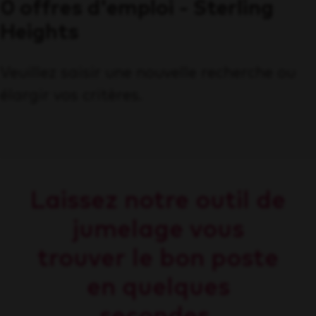
0 offres d'emploi - Sterling
Heights
Veuillez saisir une nouvelle recherche ou
élargir vos critères.
Laissez notre outil de
jumelage vous
trouver le bon poste
en quelques