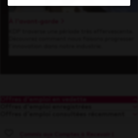
À l'avant-garde
KDP traverse une période très effervescente.
Découvrez comment nous faisons progresser
l'innovation dans notre industrie.
Offres d'emploi en vedette
Offres d'emploi enregistrées
Offres d'emploi consultées récemment
Commis aux Comptes à Recevoir |