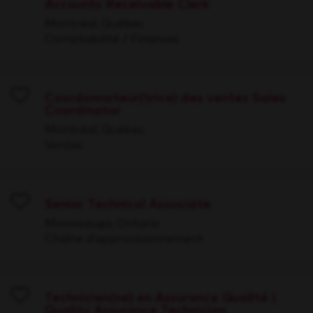
Accounts Receivable Clerk
Save
Montréal, Québec
Comptabilité / Finances
Coordonnateur(trice) des ventes Sales
Coordinator
Save
Montréal, Québec
Ventes
Senior Technical Associate
Save
Mississauga, Ontario
Chaîne d’approvisionnement
Technicien(ne) en Assurance Qualité |
Quality Assurance Technician
Save