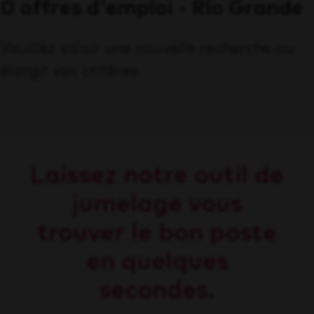
0 offres d'emploi - Río Grande
Veuillez saisir une nouvelle recherche ou
élargir vos critères.
Laissez notre outil de
jumelage vous
trouver le bon poste
en quelques
secondes.