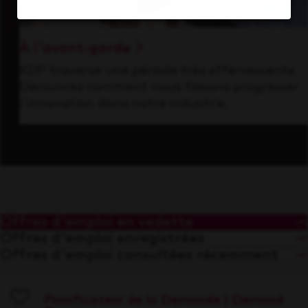
À l'avant-garde
KDP traverse une période très effervescente.
Découvrez comment nous faisons progresser
l'innovation dans notre industrie.
Offres d'emploi en vedette
Offres d'emploi enregistrées
Offres d'emploi consultées récemment
Planificateur de la Demande | Demand