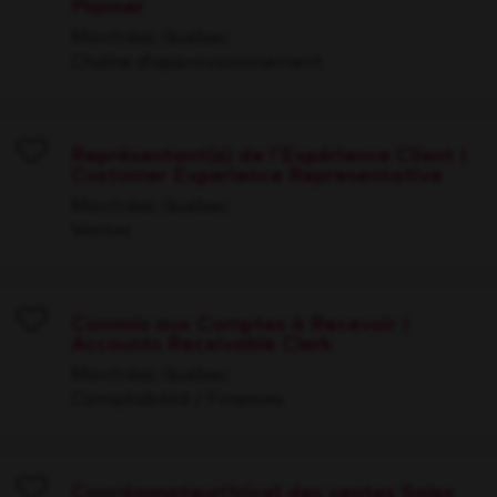
Planner
Save
Montréal, Québec
Chaîne d’approvisionnement
Représentant(e) de l'Expérience Client |
Customer Experience Representative
Save
Montréal, Québec
Ventes
Commis aux Comptes à Recevoir |
Accounts Receivable Clerk
Save
Montréal, Québec
Comptabilité / Finances
Coordonnateur(trice) des ventes Sales