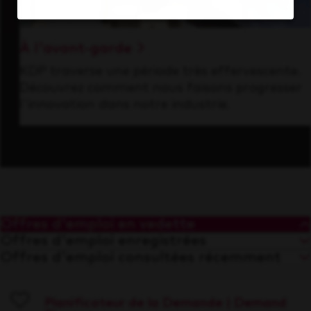
À l'avant-garde
KDP traverse une période très effervescente.
Découvrez comment nous faisons progresser
l'innovation dans notre industrie.
Offres d'emploi en vedette
Offres d'emploi enregistrées
Offres d'emploi consultées récemment
Planificateur de la Demande | Demand