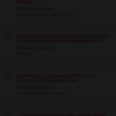
Planner
Save
Montréal, Québec
Chaîne d’approvisionnement
Représentant(e) de l'Expérience Client |
Customer Experience Representative
Save
Montréal, Québec
Ventes
Commis aux Comptes à Recevoir |
Accounts Receivable Clerk
Save
Montréal, Québec
Comptabilité / Finances
Coordonnateur(trice) des ventes Sales