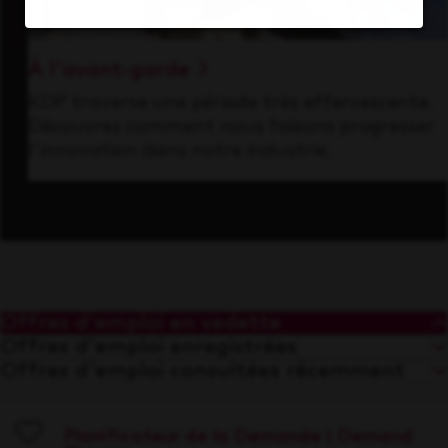
À l'avant-garde
KDP traverse une période très effervescente.
Découvrez comment nous faisons progresser
l'innovation dans notre industrie.
Offres d'emploi en vedette
Offres d'emploi enregistrées
Offres d'emploi consultées récemment
Planificateur de la Demande | Demand