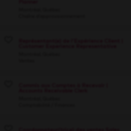
Planner
Save
Montréal, Québec
Chaîne d’approvisionnement
Représentant(e) de l'Expérience Client |
Customer Experience Representative
Save
Montréal, Québec
Ventes
Commis aux Comptes à Recevoir |
Accounts Receivable Clerk
Save
Montréal, Québec
Comptabilité / Finances
Coordonnateur(trice) des ventes Sales