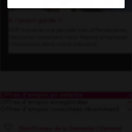
À l'avant-garde
KDP traverse une période très effervescente.
Découvrez comment nous faisons progresser
l'innovation dans notre industrie.
Offres d'emploi en vedette
Offres d'emploi enregistrées
Offres d'emploi consultées récemment
Planificateur de la Demande | Demand