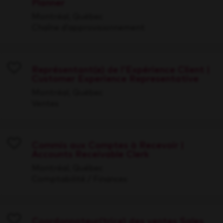
Planner
Save
Montréal, Québec
Chaîne d’approvisionnement
Représentant(e) de l'Expérience Client |
Customer Experience Representative
Save
Montréal, Québec
Ventes
Commis aux Comptes à Recevoir |
Accounts Receivable Clerk
Save
Montréal, Québec
Comptabilité / Finances
Coordonnateur(trice) des ventes Sales