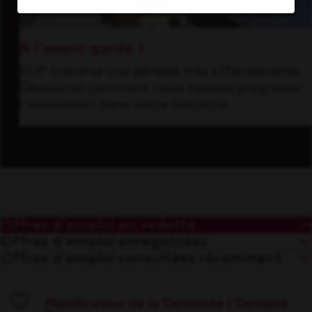
À l'avant-garde
KDP traverse une période très effervescente.
Découvrez comment nous faisons progresser
l'innovation dans notre industrie.
Offres d'emploi en vedette
Offres d'emploi enregistrées
Offres d'emploi consultées récemment
Planificateur de la Demande | Demand