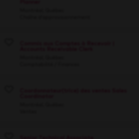
Planner
Save
Montréal, Québec
Chaîne d’approvisionnement
Commis aux Comptes à Recevoir |
Accounts Receivable Clerk
Save
Montréal, Québec
Comptabilité / Finances
Coordonnateur(trice) des ventes Sales
Coordinator
Save
Montréal, Québec
Ventes
Senior Technical Associate