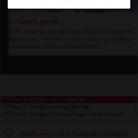
À l'avant-garde
KDP traverse une période très effervescente.
Découvrez comment nous faisons progresser
l'innovation dans notre industrie.
Offres d'emploi en vedette
Offres d'emploi enregistrées
Offres d'emploi consultées récemment
Planificateur de la Demande | Demand