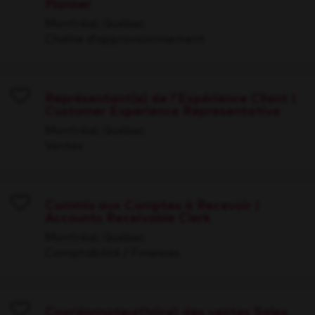
Planner
Save
Montréal, Québec
Chaîne d’approvisionnement
Représentant(e) de l'Expérience Client |
Customer Experience Representative
Save
Montréal, Québec
Ventes
Commis aux Comptes à Recevoir |
Accounts Receivable Clerk
Save
Montréal, Québec
Comptabilité / Finances
Coordonnateur(trice) des ventes Sales