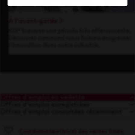
À l'avant-garde
KDP traverse une période très effervescente.
Découvrez comment nous faisons progresser
l'innovation dans notre industrie.
Offres d'emploi en vedette
Offres d'emploi enregistrées
Offres d'emploi consultées récemment
Coordonnateur(trice) des ventes Sales