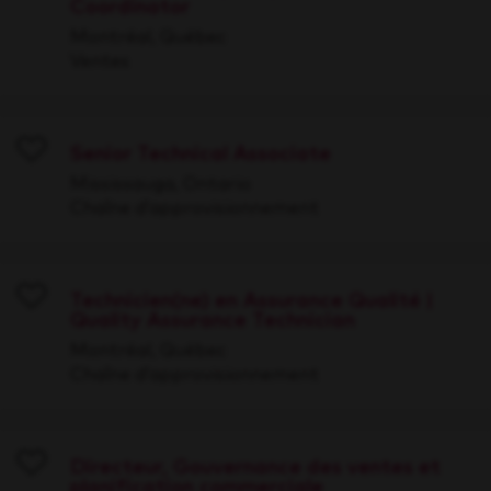
Coordinator
Save
Montréal, Québec
Ventes
Senior Technical Associate
Save
Mississauga, Ontario
Chaîne d’approvisionnement
Technicien(ne) en Assurance Qualité |
Quality Assurance Technician
Save
Montréal, Québec
Chaîne d’approvisionnement
Directeur, Gouvernance des ventes et
planification commerciale
Save