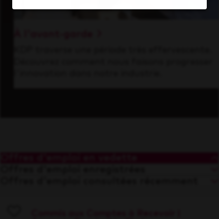
À l'avant-garde
KDP traverse une période très effervescente.
Découvrez comment nous faisons progresser
l'innovation dans notre industrie.
Offres d'emploi en vedette
Offres d'emploi enregistrées
Offres d'emploi consultées récemment
Commis aux Comptes à Recevoir |