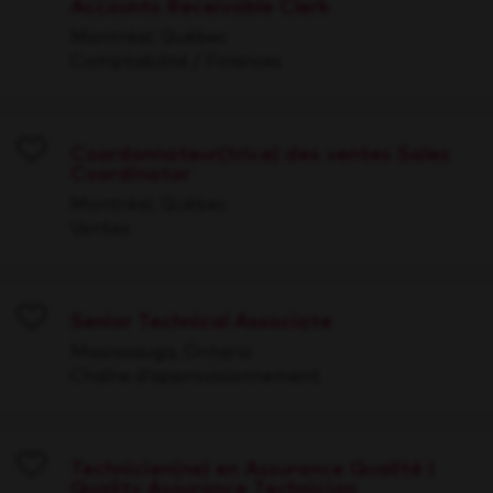
Accounts Receivable Clerk
Save
Montréal, Québec
Comptabilité / Finances
Coordonnateur(trice) des ventes Sales
Coordinator
Save
Montréal, Québec
Ventes
Senior Technical Associate
Save
Mississauga, Ontario
Chaîne d’approvisionnement
Technicien(ne) en Assurance Qualité |
Quality Assurance Technician
Save