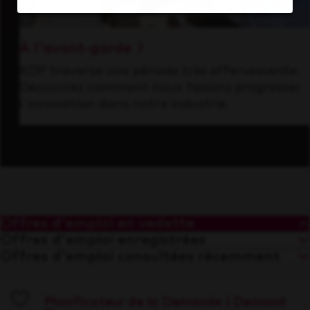
À l'avant-garde
KDP traverse une période très effervescente.
Découvrez comment nous faisons progresser
l'innovation dans notre industrie.
Offres d'emploi en vedette
Offres d'emploi enregistrées
Offres d'emploi consultées récemment
Planificateur de la Demande | Demand