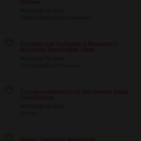
Planner
Save
Montréal, Québec
Chaîne d’approvisionnement
Commis aux Comptes à Recevoir |
Accounts Receivable Clerk
Save
Montréal, Québec
Comptabilité / Finances
Coordonnateur(trice) des ventes Sales
Coordinator
Save
Montréal, Québec
Ventes
Senior Technical Associate