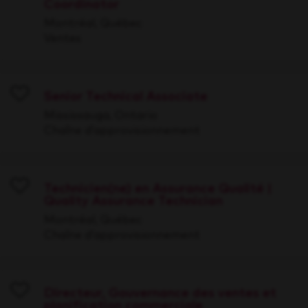
Coordinator
Save
Montréal, Québec
Ventes
Senior Technical Associate
Save
Mississauga, Ontario
Chaîne d’approvisionnement
Technicien(ne) en Assurance Qualité |
Quality Assurance Technician
Save
Montréal, Québec
Chaîne d’approvisionnement
Directeur, Gouvernance des ventes et
planification commerciale
Save