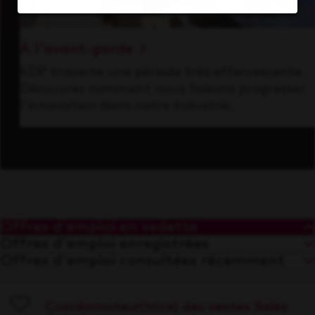
À l'avant-garde
KDP traverse une période très effervescente.
Découvrez comment nous faisons progresser
l'innovation dans notre industrie.
Offres d'emploi en vedette
Offres d'emploi enregistrées
Offres d'emploi consultées récemment
Coordonnateur(trice) des ventes Sales