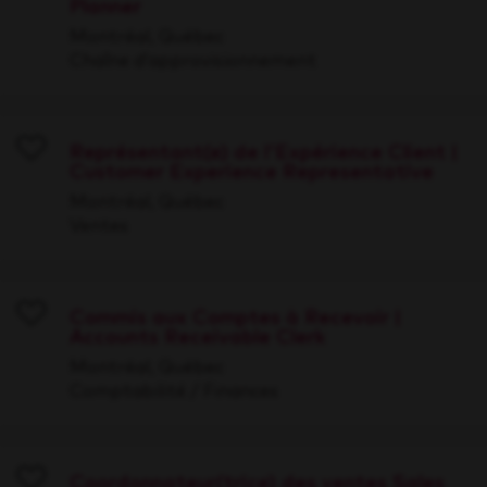
Planner
Save
Montréal, Québec
Chaîne d’approvisionnement
Représentant(e) de l'Expérience Client |
Customer Experience Representative
Save
Montréal, Québec
Ventes
Commis aux Comptes à Recevoir |
Accounts Receivable Clerk
Save
Montréal, Québec
Comptabilité / Finances
Coordonnateur(trice) des ventes Sales