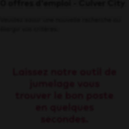
0 offres d'emploi - Culver City
Veuillez saisir une nouvelle recherche ou
élargir vos critères.
Laissez notre outil de
jumelage vous
trouver le bon poste
en quelques
secondes.