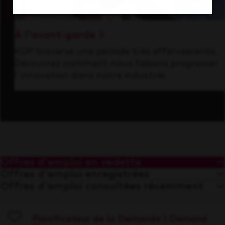
À l'avant-garde
KDP traverse une période très effervescente.
Découvrez comment nous faisons progresser
l'innovation dans notre industrie.
Offres d'emploi en vedette
Offres d'emploi enregistrées
Offres d'emploi consultées récemment
Planificateur de la Demande | Demand