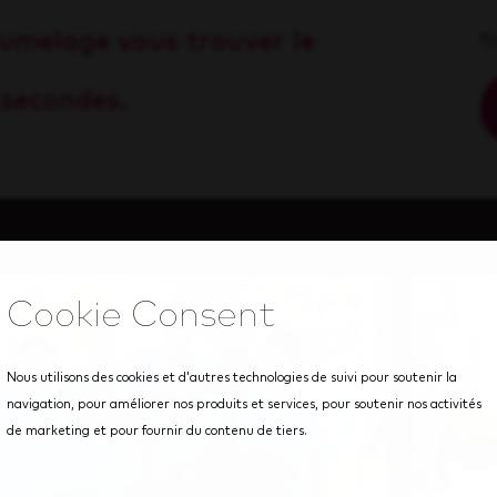
 jumelage vous trouver le
T
 secondes.
Nous utilisons des cookies et d'autres technologies de suivi pour soutenir la
navigation, pour améliorer nos produits et services, pour soutenir nos activités
de marketing et pour fournir du contenu de tiers.