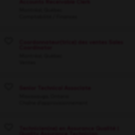
Accounts Receivable Clerk
Save
Montréal, Québec
Comptabilité / Finances
Coordonnateur(trice) des ventes Sales
Coordinator
Save
Montréal, Québec
Ventes
Senior Technical Associate
Save
Mississauga, Ontario
Chaîne d’approvisionnement
Technicien(ne) en Assurance Qualité |
Quality Assurance Technician
Save