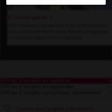
À l'avant-garde
KDP traverse une période très effervescente.
Découvrez comment nous faisons progresser
l'innovation dans notre industrie.
Offres d'emploi en vedette
Offres d'emploi enregistrées
Offres d'emploi consultées récemment
Commis aux Comptes à Recevoir |