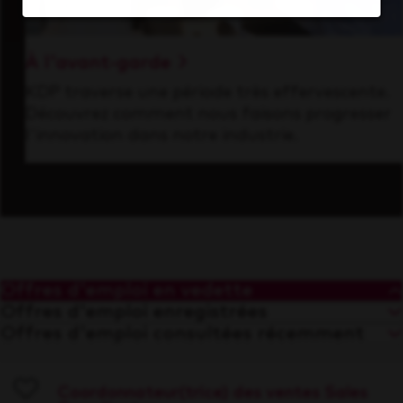
À l'avant-garde
KDP traverse une période très effervescente.
Découvrez comment nous faisons progresser
l'innovation dans notre industrie.
Offres d'emploi en vedette
Offres d'emploi enregistrées
Offres d'emploi consultées récemment
Coordonnateur(trice) des ventes Sales