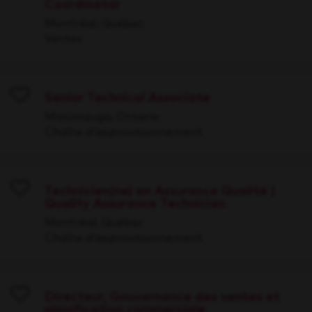
Coordinator
Save
Montréal, Québec
Ventes
Senior Technical Associate
Save
Mississauga, Ontario
Chaîne d’approvisionnement
Technicien(ne) en Assurance Qualité |
Quality Assurance Technician
Save
Montréal, Québec
Chaîne d’approvisionnement
Directeur, Gouvernance des ventes et
planification commerciale
Save