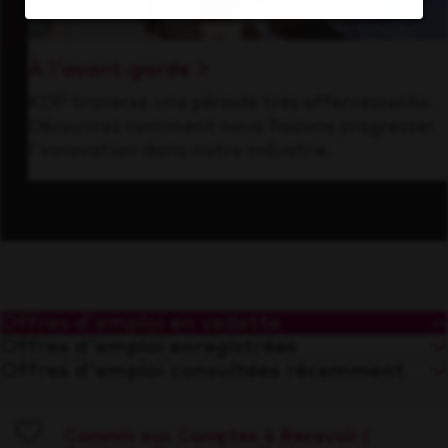
À l'avant-garde
KDP traverse une période très effervescente.
Découvrez comment nous faisons progresser
l'innovation dans notre industrie.
Offres d'emploi en vedette
Offres d'emploi enregistrées
Offres d'emploi consultées récemment
Commis aux Comptes à Recevoir |