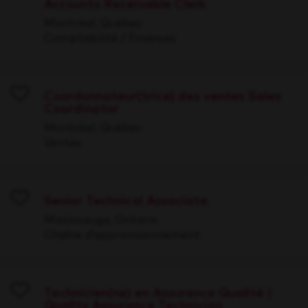
Accounts Receivable Clerk
Save
Montréal, Québec
Comptabilité / Finances
Coordonnateur(trice) des ventes Sales
Coordinator
Save
Montréal, Québec
Ventes
Senior Technical Associate
Save
Mississauga, Ontario
Chaîne d’approvisionnement
Technicien(ne) en Assurance Qualité |
Quality Assurance Technician
Save