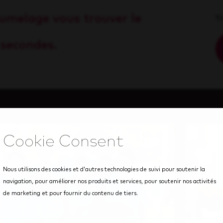
 jumelage vous trouver le
T
 secondes.
Nous utilisons des cookies et d'autres technologies de suivi pour soutenir la
navigation, pour améliorer nos produits et services, pour soutenir nos activités
de marketing et pour fournir du contenu de tiers.