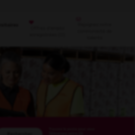
Rejoignez notre
rsitaires
Offres d'emploi
communauté de
enregistrées
(0)
talents
Trouvez le poste pour vous
Téléversez votre CV
Rechercher