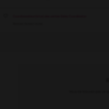
Coordonnateur(trice) des ventes Sales Coordinator
Save
Montréal, Québec
Ventes
Vous ne trouvez pas ce qu