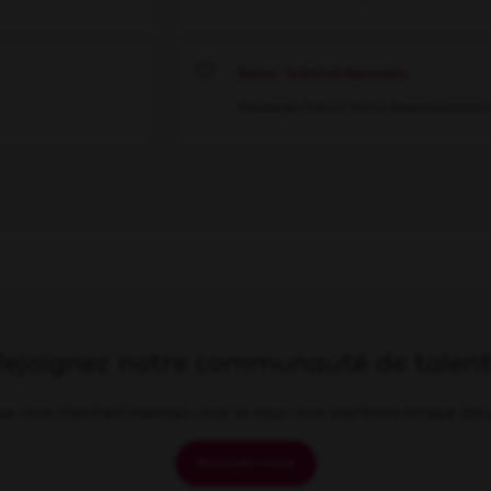
Senior Technical Associate
Save
Mississauga, Ontario
Chaîne d’approvisionnemen
Rejoignez notre communauté de talent
e vous cherchez? Inscrivez-vous et nous vous avertirons lorsque des 
Inscrivez-vous