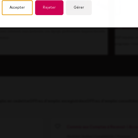
Accepter
Rejeter
Gérer
cœur de notre culture
À l'avant-
vrez comment nous soutenons une équipe performante toujours tournée
KDP traverse u
'avenir.
progresser l'inn
ploi en vedette
Offres d'emploi enregistrées
Offres d'emploi consulté
Commis aux Comptes à Recevoir | Accou
Save
Montréal, Québec
Comptabilité / Finances