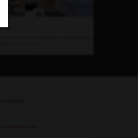
garde
ne période très effervescente. Découvrez comment nous faisons
ovation dans notre industrie.
es récemment
nts Receivable Clerk