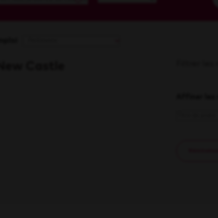
mploi
Filtrer les
 New Castle
Affiner les
Réinitialise