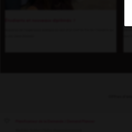
Étudiants et nouveaux diplômés
Au 
Acquérez de l'expérience pratique au sein d'un chef de file de l'industrie qui
Décou
a une vision d'avenir.
vers l
Offres d'em
Planificateur de la Demande | Demand Planner
Save
Montréal, Québec
Chaîne d’approvisionnement