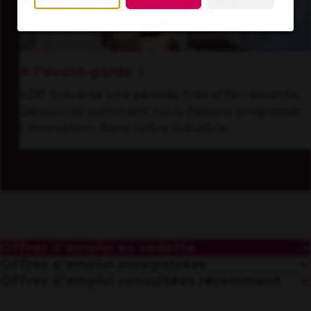
À l'avant-garde
KDP traverse une période très effervescente.
Découvrez comment nous faisons progresser
l'innovation dans notre industrie.
Offres d'emploi en vedette
Offres d'emploi enregistrées
Offres d'emploi consultées récemment