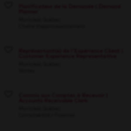
Planificateur de la Demande | Demand
Planner
Save
Montréal, Québec
Chaîne d’approvisionnement
Représentant(e) de l'Expérience Client |
Customer Experience Representative
Save
Montréal, Québec
Ventes
Commis aux Comptes à Recevoir |
Accounts Receivable Clerk
Save
Montréal, Québec
Comptabilité / Finances