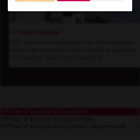
À l'avant-garde
KDP traverse une période très effervescente.
Découvrez comment nous faisons progresser
l'innovation dans notre industrie.
Offres d'emploi en vedette
Offres d'emploi enregistrées
Offres d'emploi consultées récemment