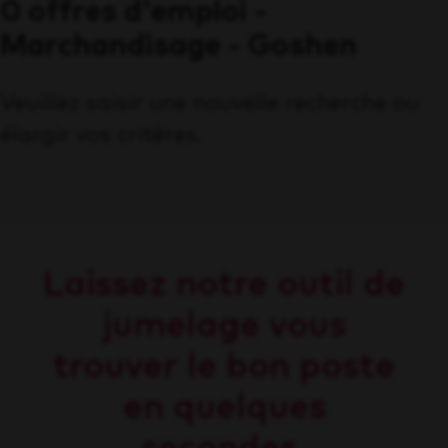
0 offres d'emploi -
Marchandisage - Goshen
Veuillez saisir une nouvelle recherche ou
élargir vos critères.
Laissez notre outil de
jumelage vous
trouver le bon poste
en quelques