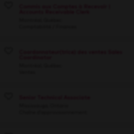
Commis aux Comptes à Recevoir |
Accounts Receivable Clerk
Save
Montréal, Québec
Comptabilité / Finances
Coordonnateur(trice) des ventes Sales
Coordinator
Save
Montréal, Québec
Ventes
Senior Technical Associate
Save
Mississauga, Ontario
Chaîne d’approvisionnement