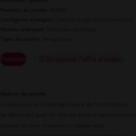
Montréal, Québec
Numéro du poste
141831
Catégorie d'emploi
Chaîne d’approvisionnement
Niveau d'emploi
Directeur principal
Type de poste
Temps plein
Postuler
Enregistrer l'offre d'emploi
Aperçu du poste:
Le directeur principal de l’usine de torréfaction
de Montréal joue un rôle clé dans la performance
globale du site. Il assure un leadership