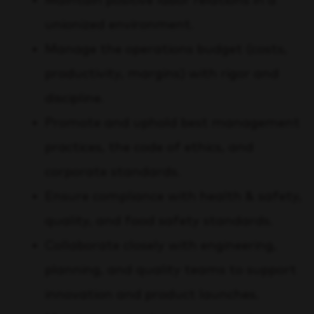
Maintain positive labor relations in a
unionized environment.
Manage the operations budget (costs,
productivity, margins) with rigor and
discipline.
Promote and uphold best management
practices, the code of ethics, and
corporate standards.
Ensure compliance with health & safety,
quality, and food safety standards.
Collaborate closely with engineering,
planning, and quality teams to support
innovation and product launches.