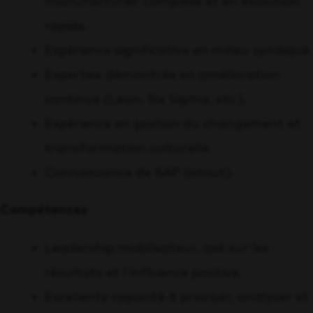
manufacturier complexe et en évolution
rapide.
Expérience significative en milieu syndiqué.
Expertise démontrée en amélioration
continue (Lean, Six Sigma, etc.).
Expérience en gestion du changement et
transformation culturelle.
Connaissance de SAP (atout).
Compétences
Leadership mobilisateur, axé sur les
résultats et l’influence positive.
Excellente capacité à prioriser, analyser et