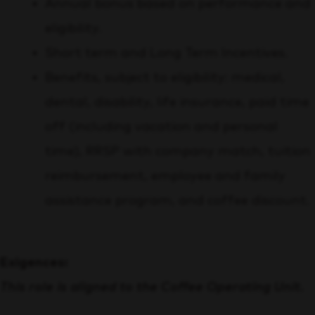
Annual bonus based on performance and
eligibility.
Short term and Long Term Incentives.
Benefits, subject to eligibility: medical,
dental, disability, life insurance, paid time
off (including vacation and personal
time), RRSP with company match, tuition
reimbursement, employee and family
assistance program, and coffee discount.
Exigences:
This role is aligned to the Coffee Operating Unit.