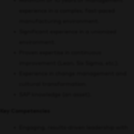
Minimum of 10 years of management
experience in a complex, fast-paced
manufacturing environment.
Significant experience in a unionized
environment.
Proven expertise in continuous
improvement (Lean, Six Sigma, etc.).
Experience in change management and
cultural transformation.
SAP knowledge (an asset).
Key Competencies
Engaging, results-driven leadership with