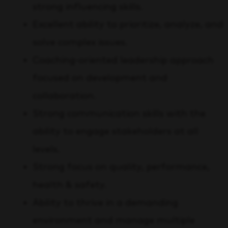
strong influencing skills.
Excellent ability to prioritize, analyze, and
solve complex issues.
Coaching-oriented leadership approach
focused on development and
collaboration.
Strong communication skills with the
ability to engage stakeholders at all
levels.
Strong focus on quality, performance,
health & safety.
Ability to thrive in a demanding
environment and manage multiple