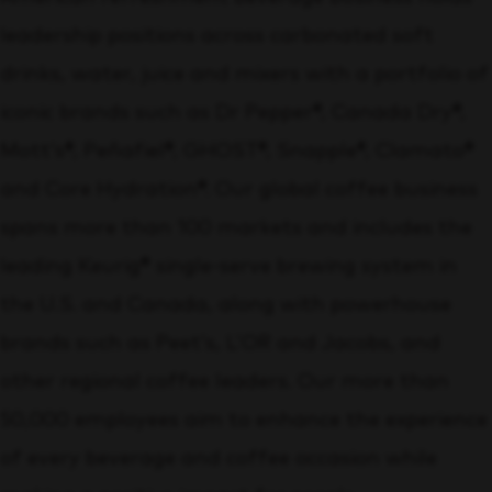
leadership positions across carbonated soft
drinks, water, juice and mixers with a portfolio of
iconic brands such as Dr Pepper®, Canada Dry®,
Mott’s®, Peñafiel®, GHOST®, Snapple®, Clamato®
and Core Hydration®. Our global coffee business
spans more than 100 markets and includes the
leading Keurig® single‑serve brewing system in
the U.S. and Canada, along with powerhouse
brands such as Peet’s, L’OR and Jacobs, and
other regional coffee leaders. Our more than
50,000 employees aim to enhance the experience
of every beverage and coffee occasion while