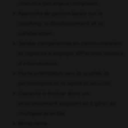
résoudre des enjeux complexes.
Approche de gestion basée sur le
coaching, le développement et la
collaboration.
Solides compétences en communication
et capacité à engager différents niveaux
d’intervenants.
Forte orientation vers la qualité, la
performance et la santé et sécurité.
Capacité à évoluer dans un
environnement exigeant et à gérer de
multiples priorités
Bilinguisme