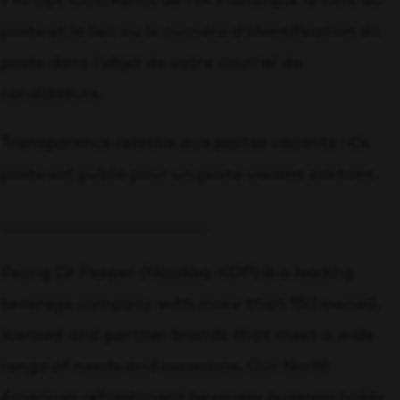
« AI Opt-Out/Refus de l’IA » ainsi que le titre du
poste et le lieu ou le numéro d’identification du
poste dans l’objet de votre courriel de
candidature.
Transparence relative aux postes vacants : Ce
poste est publié pour un poste vacant existant.
__________________________
Keurig Dr Pepper (Nasdaq: KDP) is a leading
beverage company with more than 150 owned,
licensed and partner brands that meet a wide
range of needs and occasions. Our North
American refreshment beverage business holds