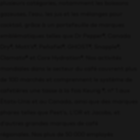
plusieurs catégories, notamment les boissons
gazeuses, l’eau, les jus et les mélanges pour
cocktail, grâce à un portefeuille de marques
emblématiques telles que Dr Pepper®, Canada
Dry®, Mott’s®, Peñafiel®, GHOST®, Snapple®,
Clamato® et Core Hydration®. Nos activités
mondiales dans le secteur du café couvrent plus
de 100 marchés et comprennent le système de
cafetières une tasse à la fois Keurig ®, n° 1 aux
États-Unis et au Canada, ainsi que des marques
phares telles que Peet’s, L’OR et Jacobs, et
d’autres grandes marques de café
régionales. Nos plus de 50 000 employés