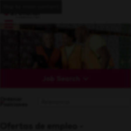
Skip to main content
Job Search
Ordenar
Posiciones
Ofertas de empleo -