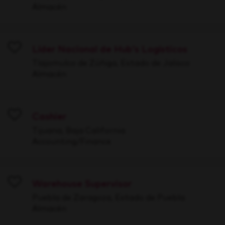
Almacén
Líder Nacional de Hub's Logísticos
Save
Tlajomulco de Zúñiga, Estado de Jalisco
Almacén
Cashier
Save
Tijuana, Baja California
Accounting/Finance
Warehouse Supervisor
Save
Puebla de Zaragoza, Estado de Puebla
Almacén