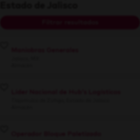
Estado de Jalisco
Filtrar resultados
Maniobras Generales
Jalisco, MX
Almacén
Líder Nacional de Hub's Logísticos
Tlajomulco de Zúñiga, Estado de Jalisco
Almacén
Operador Bloque Paletizado