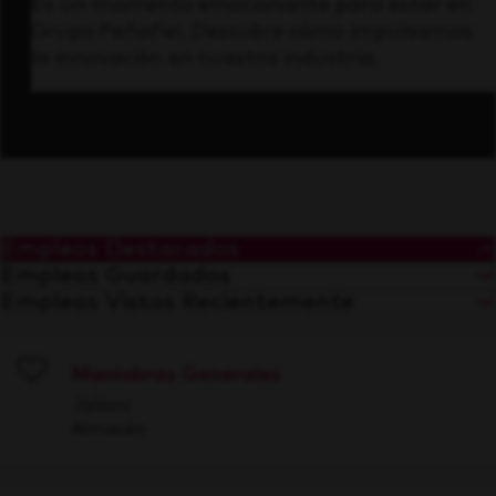
Es un momento emocionante para estar en
Grupo Peñafiel. Descubre cómo impulsamos
la innovación en nuestra industria.
Empleos Destacados
Empleos Guardados
Empleos Vistos Recientemente
Maniobras Generales
Save
Jalisco
Almacén