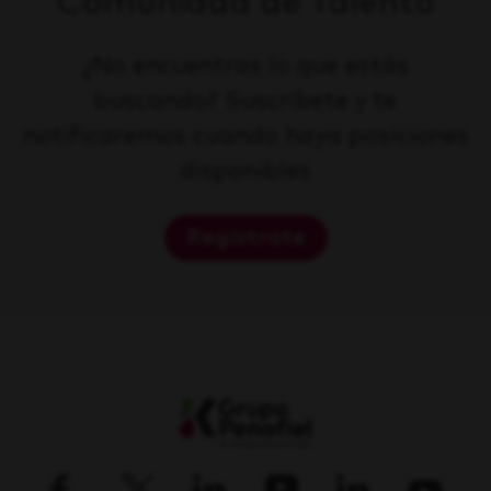
Comunidad de Talento
¿No encuentras lo que estás
buscando? Suscríbete y te
notificaremos cuando haya posiciones
disponibles
Regístrate