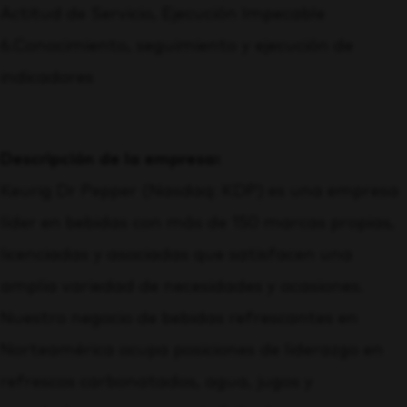
Actitud de Servicio, Ejecución Impecable
6.Conocimiento, seguimiento y ejecución de
indicadores
Descripción de la empresa:
Keurig Dr Pepper (Nasdaq: KDP) es una empresa
líder en bebidas con más de 150 marcas propias,
licenciadas y asociadas que satisfacen una
amplia variedad de necesidades y ocasiones.
Nuestro negocio de bebidas refrescantes en
Norteamérica ocupa posiciones de liderazgo en
refrescos carbonatados, agua, jugos y