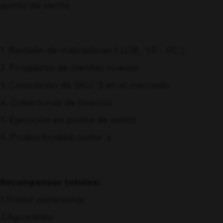
punto de venta
1. Revisión de indicadores ( LCB , VE , VC )
2. Prospecto de clientes nuevos
3. Colocación de SKU´S en el mercado
4. Coberturas de marcas
5. Ejecución en punto de venta
6. Productividad cooler´s
Recompensas totales:
1.Prima vacacional
2.Aguinaldo