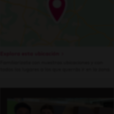
Explora esta ubicación
Familiarízate con nuestras ubicaciones y con
todos los lugares a los que querrás ir en la zona.