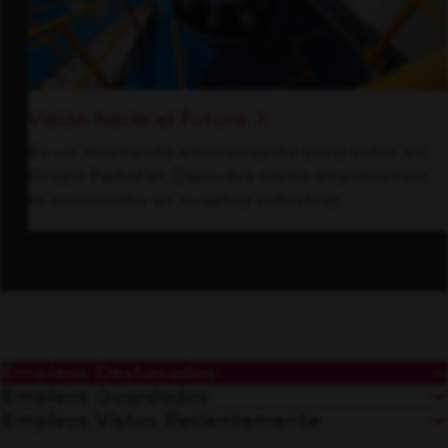
Visión hacia el futuro
Es un momento emocionante para estar en
Grupo Peñafiel. Descubre cómo impulsamos
la innovación en nuestra industria.
Empleos Destacados
Empleos Guardados
Empleos Vistos Recientemente