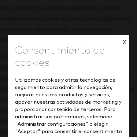
Sea cual sea tu área de experiencia, en KDP
puedes formar parte de un equipo orgulloso de
sus marcas, asociaciones, innovaciones y
crecimiento. ¿Te unirás a nosotros?
X
Keurig Dr Pepper es un empleador que ofrece
igualdad de oportunidades y contrata a
solicitantes calificados, además de promover el
Utilizamos cookies y otras tecnologías de
seguimiento para admitir la navegación,
desarrollo laboral de sus empleados sin importar
mejorar nuestros productos y servicios,
raza, color religión, género, orientación sexual,
apoyar nuestras actividades de marketing y
proporcionar contenido de terceros. Para
identidad de género, expresión de género, edad,
administrar sus preferencias, seleccione
discapacidad o asociación con una persona con
"Administrar configuraciones" o elegir
"Aceptar" para consentir el consentimiento
discapacidad, condición médica, información