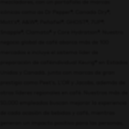
mezcladores, con un portafolio de marcas
icónicas como as Dr Pepper®, Canada Dry®,
Mott’s®, A&W®, Peñafiel®, GHOST®, 7UP®,
Snapple®, Clamato® y Core Hydration®. Nuestro
negocio global de café abarca más de 100
mercados e incluye el sistema líder de
preparación de café
individual Keurig® en Estados
Unidos y Canadá, junto con marcas de gran
prestigio como Peet’s, L’OR y Jacobs, además de
otros líderes regionales en café. Nuestros más de
50,000 empleados buscan mejorar la experiencia
de cada ocasión de bebidas y café, mientras
generan un impacto positivo para las personas,