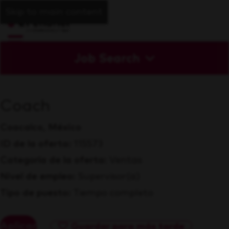
Skip to main content
Job Search
Coach
Coacalco, México
ID de la oferta
115573
Categoría de la oferta
Ventas
Nivel de empleo
Supervisor(a)
Tipo de puesto
Tiempo completo
Aplicar
Guardar para más tarde