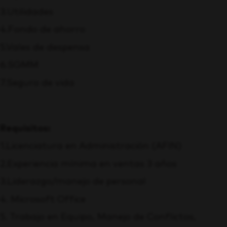
3.Utilidades
4.Fondo de ahorro
5.Vales de despensa
6.SGMM
7.Seguro de vida
Requisitos:
1.Licenciatura en Administración (AFIN)
2.Experiencia mínima en ventas 3 años
3.Liderazgo/manejo de personal
4. Microsoft Office
5. Trabajo en Equipo, Manejo de Conflictos,