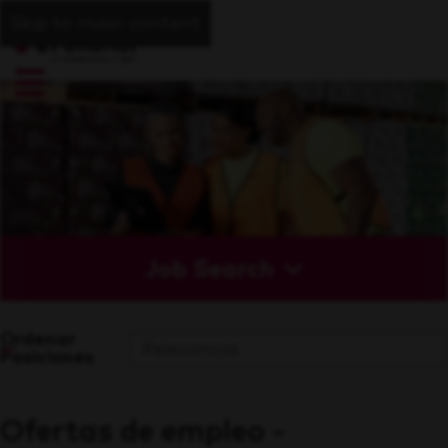
Skip to main content
Job Search
Ordenar
Posiciones
Ofertas de empleo -