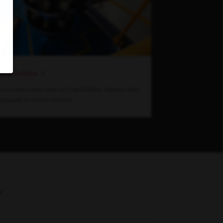
ia el futuro
emocionante para estar en Grupo Peñafiel. Descubre cómo
nnovación en nuestra industria.
e