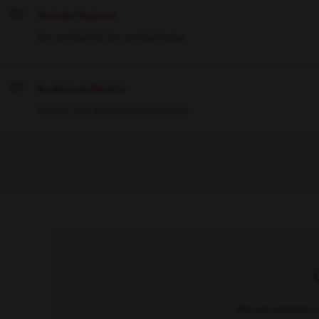
Vendedor Suplente
Save
San Luis Potosí City, San Luis Potosí
Ventas
Ayudante de Reparto
Save
Toluca de Lerdo, Estado de México
Almacén
¿No encuentras lo