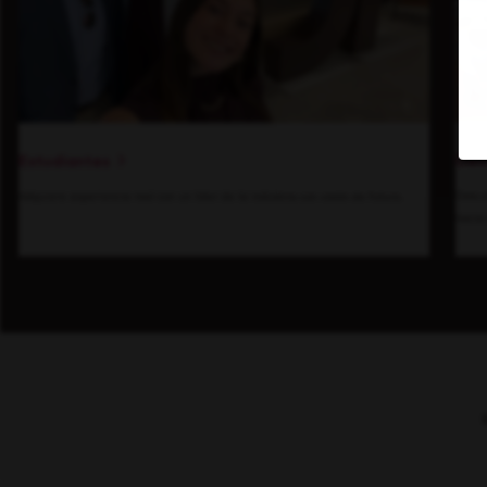
Den
Estudiantes
Descu
Adquiere experiencia real con un líder de la industria con visión de futuro.
hacia