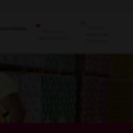
Recibe
niversidades
Posiciones
Alertas de
guardadas
(0)
Vacantes