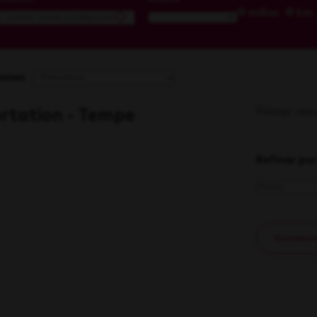
millas
km
iones
Filtrar re
rtation - Tempe
Refinar por
Restablecer