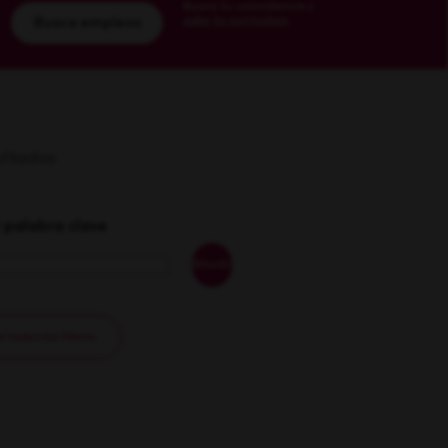
Busca tu coincidencia y
sube tu currículum
Busca empleos
sultados
 palabra clave
Añadir
 todos los filtros