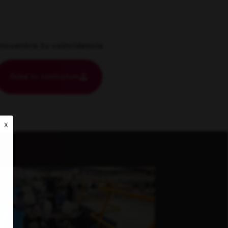
ncuentra tu coincidencia
Sube tu currículum
X