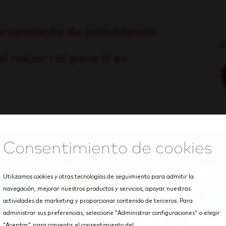
erramienta de coincidencia
E
l mejor rol para ti en
Utilizamos cookies y otras tecnologías de seguimiento para admitir la
navegación, mejorar nuestros productos y servicios, apoyar nuestras
actividades de marketing y proporcionar contenido de terceros. Para
administrar sus preferencias, seleccione "Administrar configuraciones" o elegir
"Aceptar" para consentir el consentimiento del