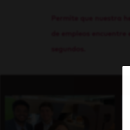
Permite que nuestra h
de empleos encuentre e
segundos.