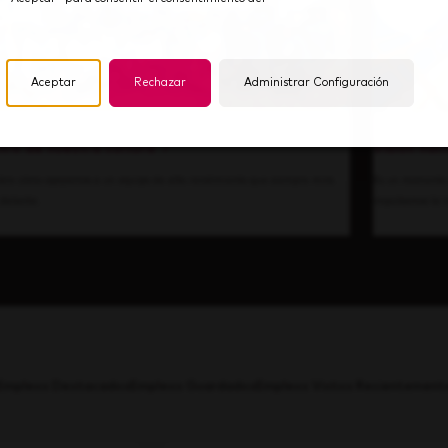
Aceptar
Rechazar
Administrar Configuración
tro de nuestra cultura
Visión hac
bre cómo apoyamos a un equipo de alto rendimiento que siempre mira
Es un momento 
 delante.
impulsamos la i
Empleos Destacados
Empleos Guardados
Empleos Vistos Recientement