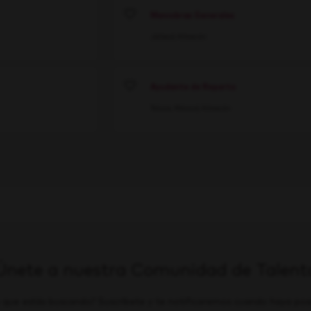
Maniobras Generales
Save
Jalisco
Almacén
Ayudante de Reparto
Save
Toluca, México
Almacén
Únete a nuestra Comunidad de Talent
 que estás buscando? Suscríbete y te notificaremos cuando haya posi