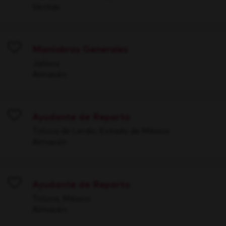
Ventas
Maniobras Generales
Save
Jalisco
Almacén
Ayudante de Reparto
Save
Toluca de Lerdo, Estado de México
Almacén
Ayudante de Reparto
Save
Toluca, México
Almacén