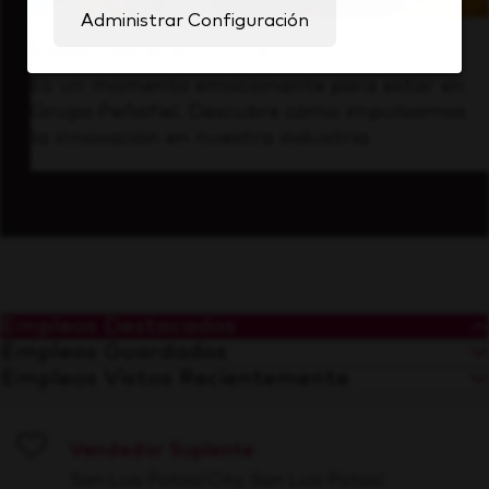
Administrar Configuración
Visión hacia el futuro
Es un momento emocionante para estar en
Grupo Peñafiel. Descubre cómo impulsamos
la innovación en nuestra industria.
Empleos Destacados
Empleos Guardados
Empleos Vistos Recientemente
Vendedor Suplente
Save
San Luis Potosí City, San Luis Potosí