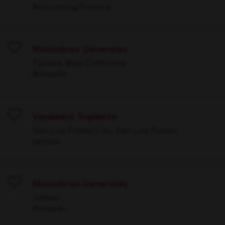
Accounting/Finance
Maniobras Generales
Save
Tijuana, Baja California
Almacén
Vendedor Suplente
Save
San Luis Potosí City, San Luis Potosí
Ventas
Maniobras Generales
Save
Jalisco
Almacén