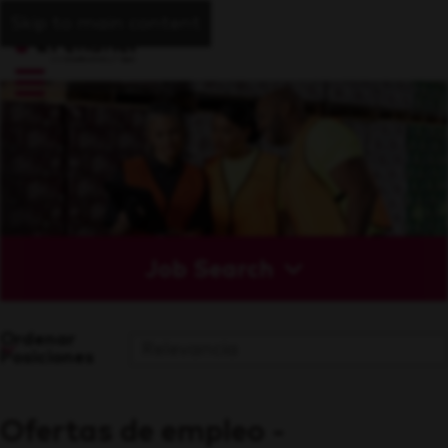
Skip to main content
Job Search
Ordenar
Posiciones
Ofertas de empleo -