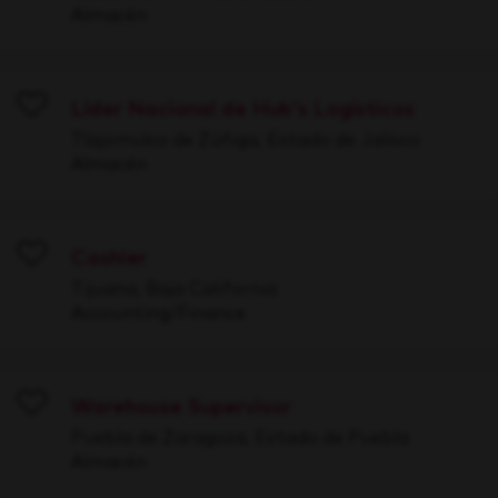
Almacén
Líder Nacional de Hub's Logísticos
Save
Tlajomulco de Zúñiga, Estado de Jalisco
Almacén
Cashier
Save
Tijuana, Baja California
Accounting/Finance
Warehouse Supervisor
Save
Puebla de Zaragoza, Estado de Puebla
Almacén