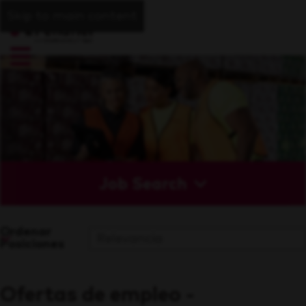
Skip to main content
Job Search
Ordenar
Posiciones
Ofertas de empleo -