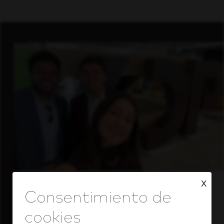
X
Estudiantes
Adquiere experiencia real con un líder de la
industria con visión de futuro.