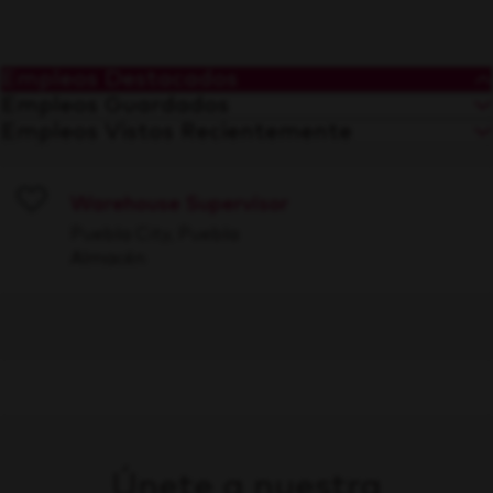
Empleos Destacados
Empleos Guardados
Empleos Vistos Recientemente
Warehouse Supervisor
Save
Puebla City, Puebla
Almacén
Únete a nuestra